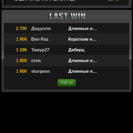
2 700
Дедулля
Длинные нарды
1 800
Ben Raz
Короткие нарды
1 296
Тимур27
Деберц
1 800
сспс
Длинные нарды
1 800
sturgeon
Длинные нарды
TOP 25