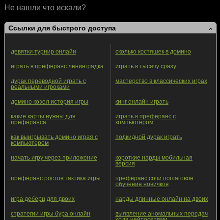
Не нашли что искали?
Ссылки для быстрого доступа
девятки турнир онлайн
сколько костяшек в домино
играть в преферанс ленинградка
играть в тысячу сразу
дурак переводной играть с
мастерство в классических играх
реальными игроками
домино козел история игры
кинг онлайн играть
какие карты нужны для
играть в преферанс с
преферанса
компьютером
как выигрывать домино играя с
подкидной дурак играть
компьютером
начать игру через приложение
короткие нарды мобильная
версия
преферанс ростов тактика игры
преферанс сочи пошаговое
обучение новичков
игра деберц для двоих
нарды длинные онлайн на двоих
стратегии игры бура онлайн
выявление аномальных передач
хода нейросетями