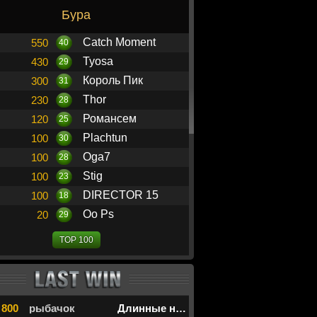
Бура
Catch Moment
550
40
Tyosa
430
29
Король Пик
300
31
Thor
230
28
Романсем
120
25
Plachtun
100
30
Oga7
100
28
Stig
100
23
DIRECTOR 15
100
18
Oo Ps
20
29
TOP 100
 800
рыбачок
Длинные нарды