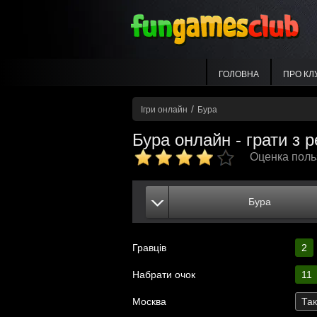
ГОЛОВНА
ПРО КЛ
/
Ігри онлайн
Бура
Бура онлайн - грати з
Оценка пол
Бура
Гравців
2
Набрати очок
11
Москва
Та