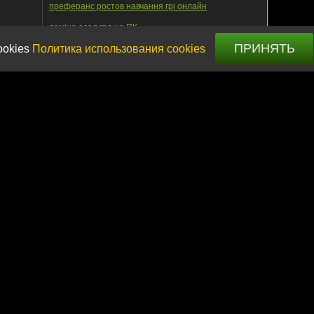
преферанс ростов навчання грі онлайн
доміно осел гра на ПК
ПРИНЯТЬ
ookies
Политика использования cookies
ТИСЯЧА
ПРЕФЕРАНС
КІНГ
ДЕБЕРЦ
ДОМІНО
Мо
На цьому сайті представлені тільки безкоштовні ігри.
лів сайту без розміщення прямого гіперпосилання на https://fungamesclu
в і може спричинити відповідальність, передбачену законом «Про авторсь
ітика використання файлів cookie
,
Політика щодо відмови від відповідаль
© 2019-2026 Ігровий клуб fungamesclub.com
E-mail: support@fungamesclub.com