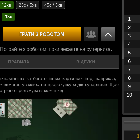
 / 2хв
25с / 5хв
45с / 5хв
Так
1
2
ГРАТИ З РОБОТОМ
3
4
 Пограйте з роботом, поки чекаєте на суперника.
5
6
ПРАВИЛА
ВІДГУКИ
7
8
динамічніша за багато інших карткових ігор, наприклад,
ж вимагає уважності й прорахунку ходів суперників. Щоб
9
потрібно продумувати кожен хід.
10
1