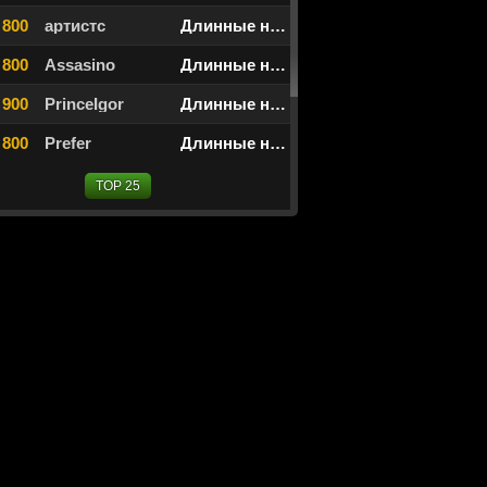
 800
артистс
Длинные нарды
 800
Assasino
Длинные нарды
900
PrinceIgor
Длинные нарды
 800
Prefer
Длинные нарды
TOP 25