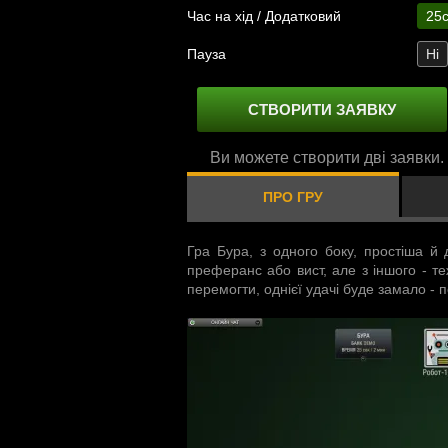
Час на хід / Додатковий
25с
Пауза
Ні
СТВОРИТИ ЗАЯВКУ
Ви можете створити дві заявки.
ПРО ГРУ
Гра Бура, з одного боку, простіша й 
преферанс або вист, але з іншого - те
перемогти, однієї удачі буде замало - 