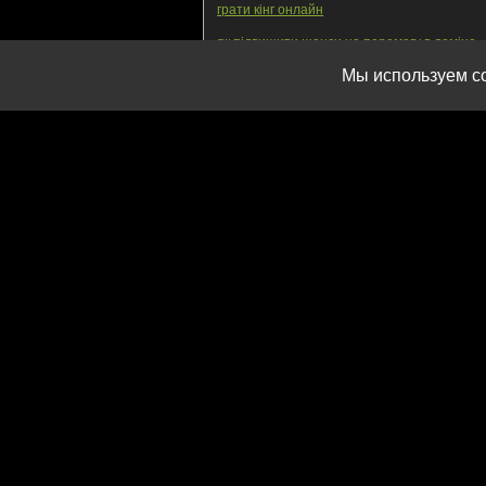
грати кінг онлайн
як підвищити шанси на перемогу в доміно
Мы используем c
грати в кінг на телефоні
НАРДИ
ДУРЕНЬ
Використання матеріа
оскільки є порушенням пра
Політика конфіденційності
,
Пол