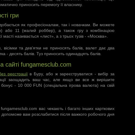
томатично приносить перемогу її власнику.
сті гри
добається як професіоналам, так і новачкам. Ви можете
ер) або 11 (малий роббер), а також гру з комбінацією
ї масті називається «лист», а з трьох тузів - «Москва».
и, вісімки та дев’ятки не приносять балів, валет дає два
тка - десять балів. Туз приносить одинадцять балів.
а сайті fungamesclub.com
без реєстрації
в Буру
, або ж зареєструватися - вибір за
рації заощадить ваш час, але якщо ви все ж вирішите
бонус - 10 000 FUN (спеціальна ігрова валюта) на свій
 fungamesclub.com вас чекають і багато інших карткових
а допоможе вам розслабитися після важкого робочого дня