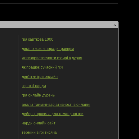
гра карткова 1000
доміно козел поради гравцям
як використовувати козирі в дурня
як працює сучасний гсч
дев'ятки ігри онлайн
короткі нарди
гра онлайн дурень
аналіз таймінг-варіативності в онлайні
деберц правила для командної гри
нарди онлайн сайт
терміни в грі тисяча