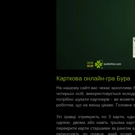
Карткова онлайн-гра Бура
На нашому сайті вас чекає захоплива
чотирьох осіб, використовується колод
потрібно шукати партнерів - ви можете
роботом, що не менш цікаво. Головне з
Усі гравці отримують по 3 карти, од
однією, двома або навіть трьома карт
перекрити карти старшими за рангом або
переходять до гравця, який ходив.