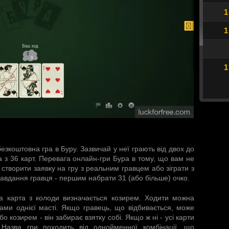
1
1
1
безкоштовна гра в Буру
. Зазвичай у неї грають від двох до
а з 36 карт. Перевага онлайн-гри Бура в тому, що вам не
 створити заявку на гру з реальним гравцем або зіграти з
авдання гравця - першим набрати 31 (або більше) очко.
на карта з колоди визначається козирем. Ходити можна
ами однієї масті. Якщо гравець, що відбивається, може
 козирем - він забирає взятку собі. Якщо ж ні - усі карти
 Назва гри походить від однойменної комбінації, що