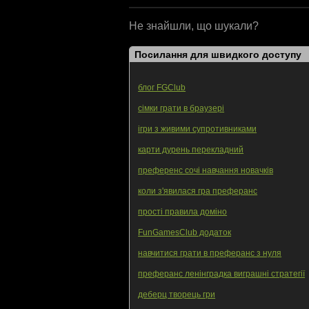
Не знайшли, що шукали?
Посилання для швидкого доступу
блог FGClub
сімки грати в браузері
ігри з живими супротивниками
карти дурень перекладний
преференс сочі навчання новачків
коли з'явилася гра преферанс
прості правила доміно
FunGamesClub додаток
навчитися грати в преферанс з нуля
преферанс ленінградка виграшні стратегії
деберц творець гри