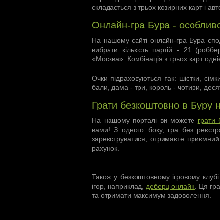
складається з трьох козирних карт і ав
Онлайн-гра Бура - особливо
На нашому сайті онлайн-гра Бура спо
вибрати кількість партій - 21 (робб
«Москва». Комбінація з трьох карт одніє
Очки підраховуються так: шістки, сімк
бали, дама - три, король - чотири, деся
Грати безкоштовно в Буру н
На нашому порталі ви можете
грати 
вами! З одного боку, гра без реєст
зареєструватися, отримаєте приємний 
рахунок.
Також у безкоштовному ігровому клубі
ігор, наприклад,
деберц онлайн
. Ця гр
та отримати максимум задоволення.