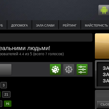
УБ
ДОПОМОГА
ЗАЛА СЛАВИ
РЕЙТИНГ
МАЙСТЕРНІСТЬ
 реальними людьми!
ьзователей
из 5 (всего
голосов)
4.4
7
З
З
ЗА
3
21
к
Ні
СЬО