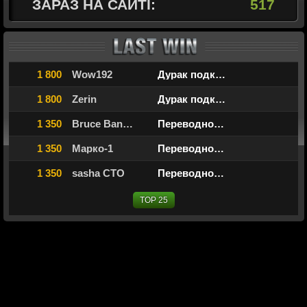
ЗАРАЗ НА САЙТІ:
517
1 800
Wow192
Дурак подкидной командный
1 800
Zerin
Дурак подкидной командный
1 350
Bruce Banner
Переводной дурак
1 350
Марко-1
Переводной дурак
1 350
sasha CTO
Переводной дурак
TOP 25