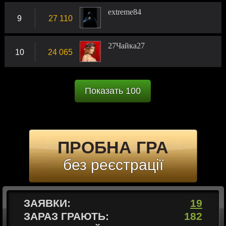
extreme84
9
27 110
27Чайка27
10
24 065
Показать 100
ПРОБНА ГРА
без реєстрації
ЗАЯВКИ:
19
ЗАРАЗ ГРАЮТЬ:
182