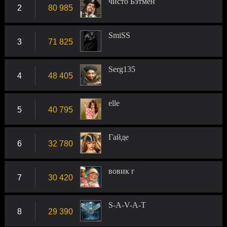
чисто Бэтмен
2
80 985
SmiSS
3
71 825
Serg135
4
48 405
elle
5
40 795
Гайде
6
32 780
вовик г
7
30 420
S-A-V-A-T
8
29 390