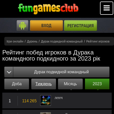
/
/
/
Ігри онлайн
Дурень
Дурак подкидной командный
Рейтинг игроков
Рейтинг побед игроков в Дурака
командного подкидного за 2023 рік
Дурак подкидной командный
Доба
Тиждень
Місяць
2023
ленч
1
114 265