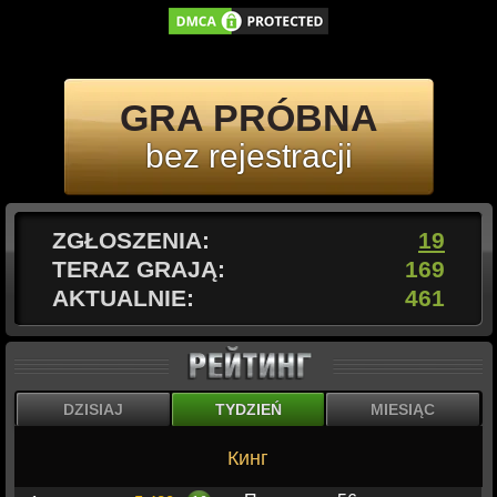
GRA PRÓBNA
bez rejestracji
ZGŁOSZENIA:
19
TERAZ GRAJĄ:
169
AKTUALNIE:
461
DZISIAJ
TYDZIEŃ
MIESIĄC
Кинг