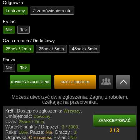
Odgrawka
Lustrzany
Z zamówieniem atu
Eralaś
Nie
Tak
Czas na ruch / Dodatkowy
25sek / 2min
25sek / 5min
45sek / 5min
Pauza
Nie
Tak
UTWORZYĆ ZGŁOSZENIE
GRAĆ Z ROBOTEM
Możesz utworzyć dwie zgłoszenia. Zagraj z robotem,
czekając na przeciwnika.
Dostęp do zgłoszenia:
Król ,
Wszyscy
Umiejętność:
Dowolny
ZAAKCEPTOWAĆ
Czas:
25sek / 2min
Wartość punktu / Depozyt :
3 / 3000
2 / 3
Rake:
Pauza:
Graczy :
10%
Nie
3
Odgrawka:
Eralaś :
С козырем
Nie