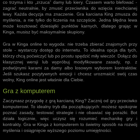
co trzyma i kto „zrzuca” damy lub kiery. Czasem warto blefować -
zagrać neutralnie, by zmusić przeciwnika do wzięcia niechcianej
lewy. Każda decyzja ma znaczenie. Gra karciana King zmusza do
myślenia, a nie tylko do liczenia na szczęście. Jedna błędna lewa
może kosztować dziesiątki punktów karnych, dlatego grając w
Kinga, musisz być maksymalnie skupiony.
Gra w Kinga online to wygoda: nie trzeba zbierać znajomych przy
stole - wystarczy dostęp do internetu. To idealna opcja dla tych,
którzy chcą poćwiczyć lub po prostu spędzić miły wieczór. Dołącz do
klasycznej wersji lub wypróbuj modyfikowane zasady, np. z
podwójnymi karami za damy albo losowym wyborem kontraktów.
Jeśli szukasz pozytywnych emocji i chcesz urozmaicić swój czas
wolny,
King online
jest właśnie dla Ciebie.
Gra z komputerem
Zaczynasz przygodę z grą karcianą King? Zacznij od gry przeciwko
komputerowi. To idealny tryb dla początkujących: możesz spokojnie
poznać zasady, testować strategie i nie obawiać się porażki. Bot
działa logicznie, więc uczysz się rozumieć mechanikę gry i
kontrakty. Gra w Kinga z komputerem to świetny sposób na rozwój
myślenia i osiągnięcie wyższego poziomu umiejętności.