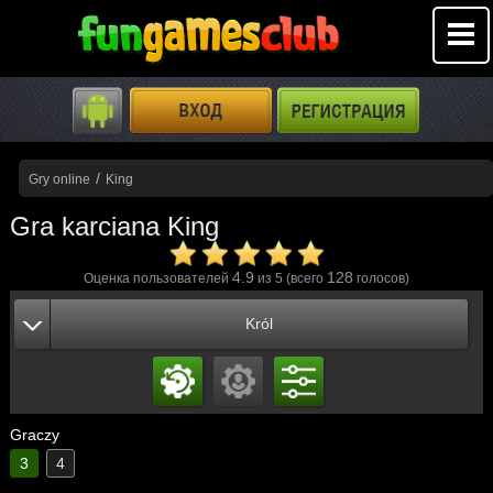
/
Gry online
King
Gra karciana King
4.9
128
Оценка пользователей
из 5 (всего
голосов)
Król
Graczy
3
4