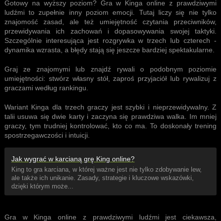
Gotowy na wyższy poziom? Gra w Kinga online z prawdziwymi
ludźmi to zupełnie inny poziom emocji. Tutaj liczy się nie tylko
znajomość zasad, ale też umiejętność czytania przeciwników,
przewidywania ich zachowań i dopasowywania swojej taktyki.
Szczególnie interesująca jest rozgrywka w trzech lub czterech -
dynamika wzrasta, a błędy stają się jeszcze bardziej spektakularne.
Graj ze znajomymi lub znajdź rywali o podobnym poziomie
umiejętności: stwórz własny stół, zaproś przyjaciół lub rywalizuj z
graczami według rankingu.
Wariant Kinga dla trzech graczy
jest szybki i nieprzewidywalny. Z
talii usuwa się dwie karty i zaczyna się prawdziwa walka. Im mniej
graczy, tym trudniej kontrolować, kto co ma. To doskonały trening
spostrzegawczości i intuicji.
Jak wygrać w karcianą grę King online?
King to gra karciana, w której ważne jest nie tylko zdobywanie lew,
ale także ich unikanie. Zasady, strategie i kluczowe wskazówki,
dzięki którym może...
Gra w Kinga online z prawdziwymi ludźmi jest ciekawsza,