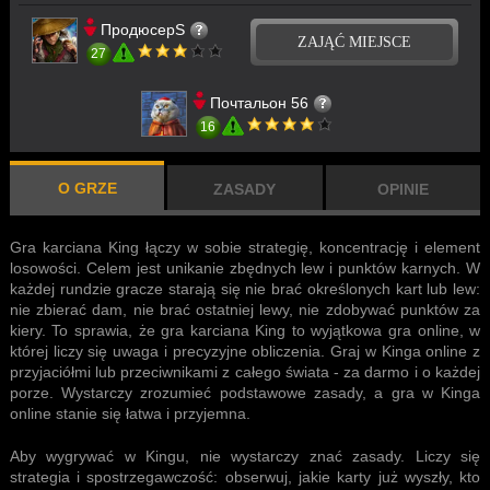
ПродюсерS
ZAJĄĆ MIEJSCE
27
Почтальон 56
16
O GRZE
ZASADY
OPINIE
Gra karciana King
łączy w sobie strategię, koncentrację i element
losowości. Celem jest unikanie zbędnych lew i punktów karnych. W
każdej rundzie gracze starają się nie brać określonych kart lub lew:
nie zbierać dam, nie brać ostatniej lewy, nie zdobywać punktów za
kiery. To sprawia, że gra karciana King to wyjątkowa gra online, w
której liczy się uwaga i precyzyjne obliczenia. Graj w Kinga online z
przyjaciółmi lub przeciwnikami z całego świata - za darmo i o każdej
porze. Wystarczy zrozumieć podstawowe zasady, a gra w Kinga
online stanie się łatwa i przyjemna.
Aby wygrywać w Kingu, nie wystarczy znać zasady. Liczy się
strategia i spostrzegawczość: obserwuj, jakie karty już wyszły, kto