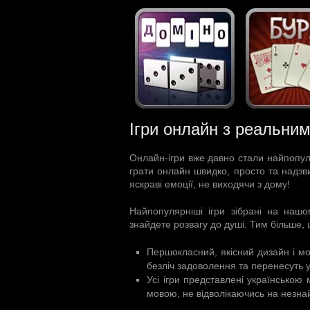
Ігри онлайн з реальни
Онлайн-ігри вже давно стали найпопуля
грати онлайн швидко, просто та надзви
яскраві емоції, не виходячи з дому!
Найпопулярніші ігри зібрані на нашо
знайдете розвагу до душі. Тим більше,
Першокласний, якісний дизайн і м
безліч задоволення та перенесуть у 
Усі ігри представлені українсько
мовою, не відволікаючись на незнай