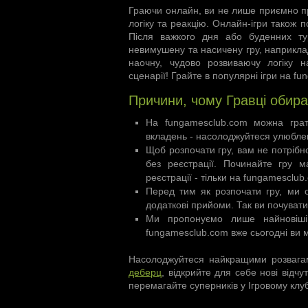
Граючи онлайн, ви не лише приємно пр
логіку та реакцію. Онлайн-ігри також 
Після важкого дня або буденних тур
невимушену та насичену гру, наприклад
наочну, чудово розвиваючу логіку н
сценарії! Грайте в популярні ігри на f
Причини, чому Гравці обира
На fungamesclub.com можна грат
вкладень - насолоджуйтеся улюбле
Щоб розпочати гру, вам не потрібн
без реєстрації. Починайте гру 
реєстрації - тільки на fungamesclub
Перед тим як розпочати гру, ми 
додаткові прийоми. Так ви почуват
Ми пропонуємо лише найновіші, 
fungamesclub.com вже сьогодні ви 
Насолоджуйтеся найкращими розвагам
деберц
, відкрийте для себе нові відчу
перемагайте суперників у Ігровому клу