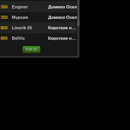
 350
Enginer
Домино Осел
 350
Мурсия
Домино Осел
 800
Linorik 55
Короткие нарды
 800
BelVic
Короткие нарды
TOP 25