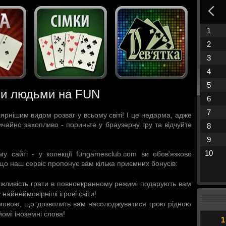
1
2
3
4
5
ми людьми на FUN
6
7
рнішим видом розваг у всьому світі! І це недарма, адже
чайно захопливо - пориньте у браузерну гру та відчуйте
8
9
10
му сайті - у колекції fungamesclub.com ви обов’язково
 що наш сервіс пропонує вам кілька приємних бонусів:
ожливість грати в повноекранному режимі подарують вам
найнеймовірніші ігрові світи!
ю мовою, що дозволить вам насолоджуватися грою рідною
омі іноземні слова!
1