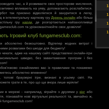
оводите час, а й розвиваєте своє просторове мислення,
1
позитивно впливають на уяву, допомагають розслабитися.
бот так приємно відволіктися й зануритися в легку,
1
 в інтелектуальну карткову гру
Дурень онлайн
або більш
астільну гру
нарди
, де розгортаються найзахопливіші
1
ungamesclub.com та урізноманітнюйте своє дозвілля!
1
ють Ігровий клуб fungamesclub.com:
и абсолютно безкоштовно. Відтепер жодних витрат і
ними розвагами без шкоди для бюджету!
о чекати, адже на нашому сайті представлені онлайн-ігри
максимально швидко, без завантаження програм і без
.com!
обов’язково ознайомимо вас із правилами та покажемо
иметесь абсолютно впевнено!
топові браузерні ігри, визнані в усьому світі. На
можете грати в те, про що ще вчора лише мріяли!
и в мережі - наприклад, зіграйте з друзями у
кінг
або
ття, пізнавайте нові віртуальні реальності та, звичайно ж,
бі fungamesclub.com!