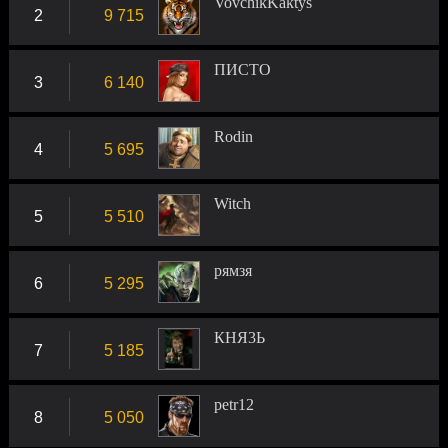
VovchikKaktys
2
9 715
ПИСТО
3
6 140
Rodin
4
5 695
Witch
5
5 510
рямзя
6
5 295
КНЯ3Ь
7
5 185
petr12
8
5 050