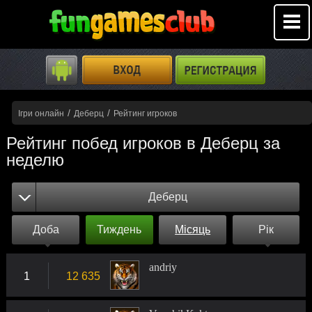
/
/
Ігри онлайн
Деберц
Рейтинг игроков
Рейтинг побед игроков в Деберц за
неделю
Деберц
Доба
Тиждень
Місяць
Рік
andriy
1
12 635