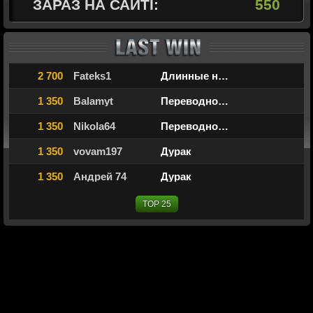
ЗАРАЗ НА САЙТІ:
552
2 700
Fateks1
Длинные нарды
1 350
Balamyt
Переводной дурак
1 350
Nikola64
Переводной дурак
1 350
vovam197
Дурак
1 350
Андрей 74
Дурак
TOP 25