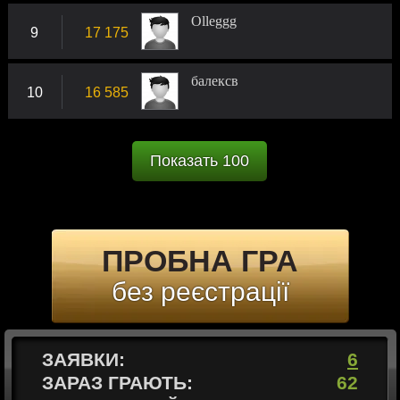
Olleggg
9
17 175
балексв
10
16 585
Показать 100
ПРОБНА ГРА
без реєстрації
ЗАЯВКИ:
6
ЗАРАЗ ГРАЮТЬ:
62