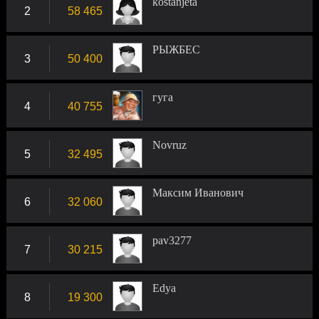
kostanjeta
2
58 465
РЫЖБЕС
3
50 400
гуга
4
40 755
Novruz
5
32 495
Максим Иванович
6
32 060
pav3277
7
30 215
Edya
8
19 300