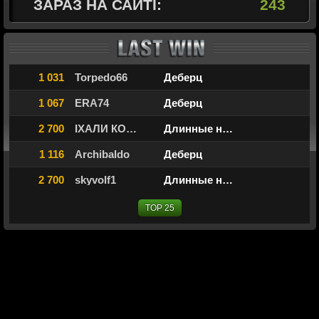
ЗАРАЗ НА САЙТІ:
243
1 031
Torpedo66
Деберц
1 067
ERA74
Деберц
2 700
IХАЛИ КОЗАКИ
Длинные нарды
1 116
Archibaldo
Деберц
2 700
skyvolf1
Длинные нарды
TOP 25