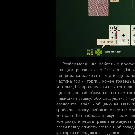
Розберімося, що роблять у префер
Гравцям роздають по 10 карт. Дві ка
преферансі називають карти, що зали
частина гри - “торги”. Кожен гравець 
картами, і запропонувати свій контракт.
що гравець зобов’язується взяти 6 взя
підвищити ставку, або спасувати. Якщо
оголосити “мізер” - обіцянку не взяти
зроблено ставку, вибрати мізер не мо
контракт. Він забирає прикуп і заміню
контракту, а решта гравців вирішують, 
взяти певну кількість взяток, щоб зава
усі карти викладаються відкрито, і він