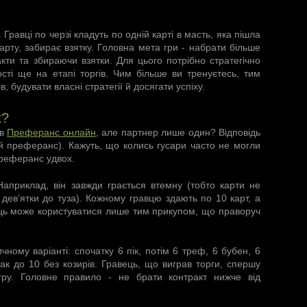
. Гравці по черзі кладуть по одній карті в масть, яка пішла
рту, забирає взятку. Головна мета гри - набрати більше
кти та збираючи взятки. Для цього потрібно стратегічно
ті ще на етапі торгів. Чим більше ви тренуєтесь, тим
, будувати власні стратегії й досягати успіху.
х?
 в
Преферанс онлайн
, але партнер лише один? Відповідь
кий преферанс). Кажуть, що колись гусари часто не могли
преферанс удвох.
Наприклад, він завжди грається втемну (тобто карти не
ід дев’ятки до туза). Кожному гравцю здають по 10 карт, а
ець може користуватися лише тим прикупом, що праворуч
чному варіанті: спочатку 6 пік, потім 6 треф, 6 бубен, 6
і так до 10 без козирів. Гравець, що виграв торги, спершу
гру. Головне правило - не брати контракт нижче від