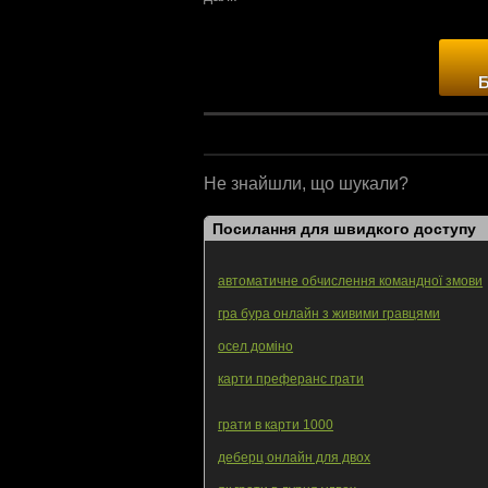
Не знайшли, що шукали?
Посилання для швидкого доступу
автоматичне обчислення командної змови
гра бура онлайн з живими гравцями
осел доміно
карти преферанс грати
грати в карти 1000
деберц онлайн для двох