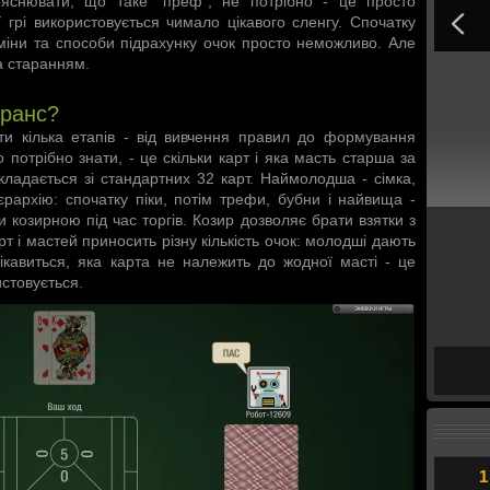
пояснювати, що таке “преф”, не потрібно - це просто
грі використовується чимало цікавого сленгу. Спочатку
рміни та способи підрахунку очок просто неможливо. Але
та старанням.
еранс?
ти кілька етапів - від вивчення правил до формування
потрібно знати, - це скільки карт і яка масть старша за
кладається зі стандартних 32 карт. Наймолодша - сімка,
єрархію: спочатку піки, потім трефи, бубни і найвища -
 козирною під час торгів. Козир дозволяє брати взятки з
 і мастей приносить різну кількість очок: молодші дають
ікавиться, яка карта не належить до жодної масті - це
истовується.
1