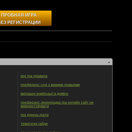
ПРОБНАЯ ИГРА
БЕЗ РЕГИСТРАЦИИ
кінг гра правила
преференс сочі з живими гравцями
виграшні комбінації в доміно
преферанс ленінградка гра онлайн сайт не
використовувати
гра дурень грати
тематичні гайди