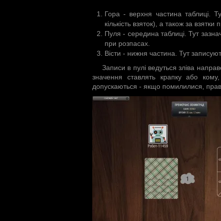
Гора
- верхня частина таблиці. Ту
кількість взяток), а також за взятки
Пуля
- середина таблиці. Тут зазнача
при розпасах.
Вісти
- нижня частина. Тут записують
Записи в пулі ведуться зліва направ
значення ставлять крапку або кому
допускаються - якщо помилилися, прав