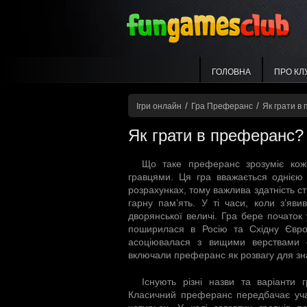
ГОЛОВНА
ПРО КЛ
/
/
Ігри онлайн
Гра Преферанс
Як грати в
Як грати в преферанс?
Що таке преферанс зрозуміє коже
гравцями. Ця гра вважається однією 
розрахунках, тому важлива здатність с
гарну пам’ять. У ті часи, коли з’яв
дворянської величі. Гра бере початок 
поширилася в Росію та Східну Європ
асоціювалася з вищими верствами су
включали преферанс як розвагу для зна
Існують різні назви та варіанти 
Класичний преферанс передбачає участ