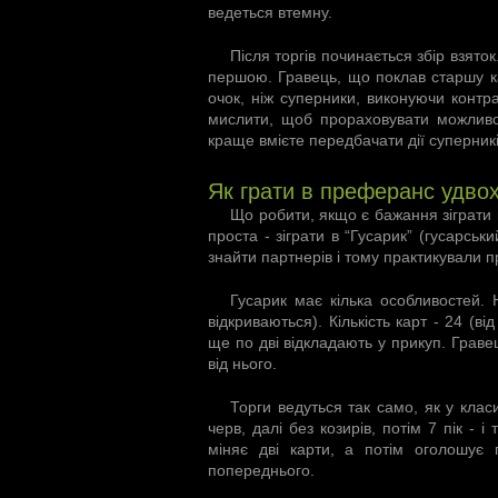
ведеться втемну.
Після торгів починається збір взяток
першою. Гравець, що поклав старшу ка
очок, ніж суперники, виконуючи контра
мислити, щоб прораховувати можливос
краще вмієте передбачати дії суперників
Як грати в преферанс удво
Що робити, якщо є бажання зіграти
проста - зіграти в “Гусарик” (гусарсь
знайти партнерів і тому практикували 
Гусарик має кілька особливостей. 
відкриваються). Кількість карт - 24 (в
ще по дві відкладають у прикуп. Грав
від нього.
Торги ведуться так само, як у класи
черв, далі без козирів, потім 7 пік - 
міняє дві карти, а потім оголошує 
попереднього.