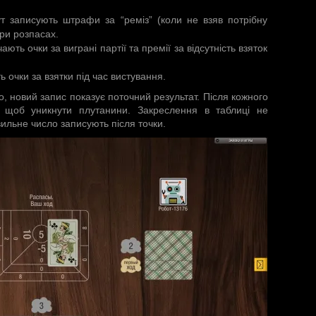
т записують штрафи за “реміз” (коли не взяв потрібну
 при розпасах.
ють очки за виграні партії та премії за відсутність взяток
 очки за взятки під час вистування.
о, новий запис показує поточний результат. Після кожного
, щоб уникнути плутанини. Закреслення в таблиці не
ильне число записують після точки.