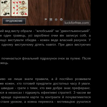
кий вид висту обрали - “жлобський” чи “джентльменський”.
 один гравець, усі зароблені очки він записує собі, а
кщо вистували обидва - кожен веде власний рахунок. У
 одному вистуючому ділять навпіл. При двох вистуючих
, починається фінальний підрахунок очок за пулею. Після
ожець.
иво не лише знати правила, а й постійно розвивати
е кожен, хто готовий приділити достатньо часу й уваги.
 швидше - грати з тими, хто вже добре знає преферанс.
ся в нюансах і підкажуть ефективні стратегії. З часом ви
краще оцінювати карти та контракти й почуватиметеся
 стане уроком, а кожна перемога - мотивацією рухатися