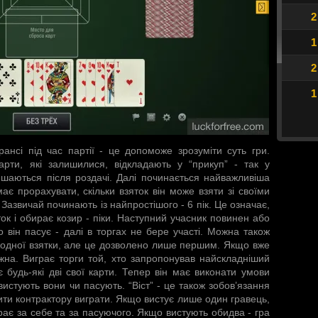
2
1
2
1
ансі під час партії - це допоможе зрозуміти суть гри.
рти, які залишилися, відкладають у “прикуп” - так у
шаються після роздачі. Далі починається найважливіша
має прорахувати, скільки взяток він може взяти зі своїми
 Зазвичай починають із найпростішого - 6 пік. Це означає,
ток і обирає козир - піки. Наступний учасник повинен або
 він пасує - далі в торгах не бере участі. Можна також
 жодної взятки, але це дозволено лише першим. Якщо вже
жна. Виграє торги той, хто запропонував найскладніший
є будь-які дві свої карти. Тепер він має виконати умови
вистують вони чи пасують. “Віст” - це також зобов’язання
дити контрактору виграти. Якщо вистує лише один гравець,
 грає за себе та за пасуючого. Якщо вистують обидва - гра