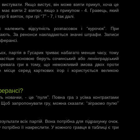
 вистувати. Якщо вистує, він може взяти прикуп, хоча це
н має взяти 2 взятки, якщо з прикупом - 4. Гравець, який
 6 взяток, при грі “7” - 7, і так далі.
 належить відсутність розпасовок і “курочок”. При
дають. За ренонси накладаються значні штрафи. Записи
еферансі.
ох, партія в Гусарик триває набагато менше часу, тому
астіше основою беруть сочинський або ленінградський
Перевага гри в тому, що неможливий змова двох проти
 місце серед карткових ігор і користується великою
ферансі?
ть новачки, - це “пуля”. Повна гра з усіма контрактами
 Щоб запропонувати гру, можна сказати: “зіграємо пулю”
езультати всіх партій. Вона потрібна для підрахунку очок.
потрібно її накреслити. У кожного гравця в таблиці є три