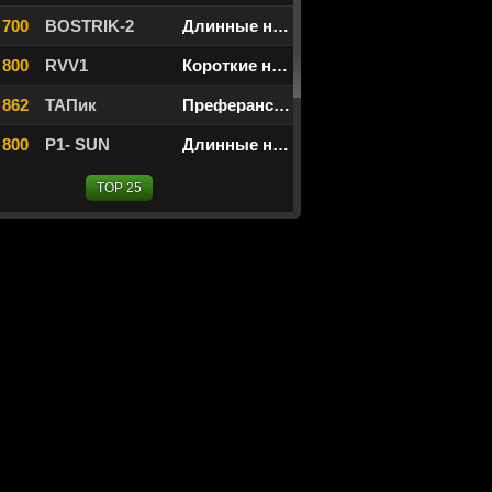
 700
BOSTRIK-2
Длинные нарды
 800
RVV1
Короткие нарды
 862
ТАПик
Преферанс Ленинград
 800
P1- SUN
Длинные нарды
TOP 25