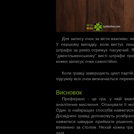
Для запису очок за вісти важливо, я
У першому випадку, коли вистує лише
штрафи за реміз отримує пасуючий. Я
“джентльменському” висті штрафи при
кожен записує очки самостійно.
Коли гравці завершують цикл партій
підсумку всіх очок визначається перем
Висновок
Преферанс - це гра, у якій важл
аналітичне мислення. Опанувати її мож
Один із найкращих способів навчитися
Досвідчені гравці допоможуть розібрати
навчитеся швидше приймати рішення, 
впевнено за столом. Нехай кожна гра
далі.