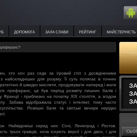
УБ
ДОПОМОГА
ЗАЛА СЛАВИ
РЕЙТИНГ
МАЙСТЕРНІСТЬ
 преферанс?
н, хто хоч раз сяде за ігровий стіл з досвідченими
з найскладніших для розуму. Її суть полягає в точних
З
тратегічно й швидко мислити, продумувати наперед і мати
ився преферанс, це був період розквіту пишних балів і
З
у Франції - приблизно на початку XIX століття, а згодом
ЗА
у. Забава відображала статус і інтелект, тому часто
спільства. Розкішні бали та світські вечори нерідко
ті.
гри. Найвідоміші серед них: Сочі, Ленінград і Ростов.
СЬО
ь трьох гравців, хоча існують версії і для двох, і для