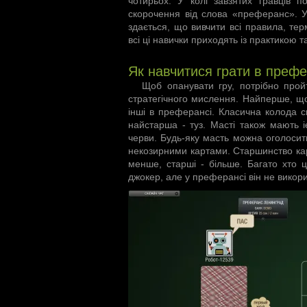
чотирьох. У колі завзятих гравців 
скорочення від слова «преферанс». У 
здається, що вивчити всі правила, те
всі ці навички приходять із практикою 
Як навчитися грати в преф
Щоб опанувати гру, потрібно прой
стратегічного мислення. Найперше, що 
інші в преферансі. Класична колода с
найстарша - туз. Масті також мають і
черви. Будь-яку масть можна оголосити
некозирними картами. Старшинство карт
менше, старші - більше. Багато хто ц
джокер, але у преферансі він не викор