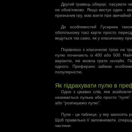
Другий гравець обирає: пасувати чи
не обов’язково. Якщо вистує один - ві
призначив гру, має взяти при звичайній грі
До особливостей Гусарика також
обопільному пасі карти просто перес
ведуться так само, як у класичному пр
Порівняно з класичною грою на трь
пулю починають із 400 або 500. Найч
варіанти, які можна грати онлайн. 
одного. Преферанс займає особливе
популярністю.
Як підрахувати пулю в пре
Одне з цікавих слів, яке знайомля
називається пулька або просто “пуля”.
або “розпишемо пулю”.
Пуля - це таблиця, у яку заносять р
Щоб правильно її заповнювати, спершу 
частини: