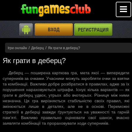
/
/
Ігри онлайн
Деберц
Як грати в деберц?
Як грати в деберц?
Деберц — поширена карткова гра, мета якої — випередити
суперників за очками. Учасники можуть заробляти очки за взятки
та комбінації. Важливо добре розібратися в правилах, адже за їх
порушення нараховуються штрафи. Існує кілька варіантів — як
грати в деберц удвох, утрьох або вчотирьох. Різниця між ними
незначна. Ця гра вирізняється стабільністю своїх правил, які
змінюються лише в деталях, але не в основі. Переможні
стратегії в деберці завжди ґрунтуються на уважності та гарній
пам’яті. Важливо правильно оцінювати свої шанси, вчасно
заявляти комбінації та прораховувати ходи суперників.