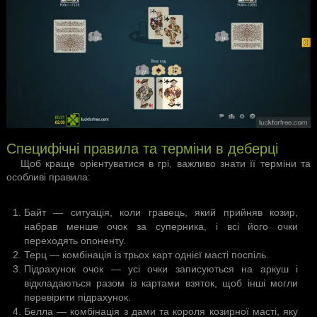
Специфічні правила та терміни в деберці
Щоб краще орієнтуватися в грі, важливо знати її терміни та
особливі правила:
Байт
— ситуація, коли гравець, який прийняв козир,
набрав менше очок за суперника, і всі його очки
переходять опоненту.
Терц
— комбінація із трьох карт однієї масті поспіль.
Підрахунок очок
— усі очки записуються на аркуш і
відкладаються разом із картами взяток, щоб інші могли
перевірити підрахунок.
Белла
— комбінація з дами та короля козирної масті, яку