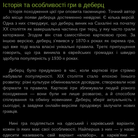
Історія та особливості гри в деберц
Історія походження цієї гри оповита таємницею. Точний автор
або місце появи деберца достеменно невідомі. Є кілька версій.
Одна з них стверджує, що деберц виник на Сахаліні на початку
XX століття як завершальна частина гри терц, у яку часто грали
каторжани. Згодом він став самостійною картковою грою. За
іншою версією, деберц з’явився у 1870-х роках як окрема гра,
що вже тоді мала власні унікальні правила. Третє припущення
говорить, що гра виникла в єврейських громадах і швидко
здобула популярність у 1930-х роках.
Деберц було придумано в час, коли карткові ігри стрімко
набували популярності. XIX століття стало епохою їхнього
розвитку: різні культури обмінювалися досвідом, створювали нові
формати та правила. Карткові ігри зближували людей різного
походження — вони були не лише розвагою, а й способом
спілкування та обміну новинами. Деберц зберіг актуальність і
сьогодні, а завдяки онлайн-версіям продовжує залучати нових
гравців.
Нині гра поділяється на одеський і харківський варіанти,
кожен із яких має свої особливості. Найперша з них — у назві:
одесити називають свій варіант «клабор», а харків’яни —