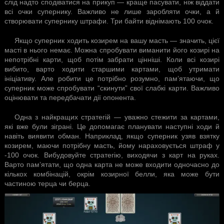
слід надто сподіватися на прикуп — краще пасувати, ніж віддати
всі очки супернику. Важливо не лише заробляти очки, а й
створювати супернику штрафи. Три байти віднімають 100 очок.
Якщо суперник ходить козирем на вашу масть — значить, цієї
масті в нього немає. Можна спробувати виманити його козирі на
непотрібні карти, щоб потім забрати цінніші. Коли всі козирі
вибито, варто ходити старшими картами, щоб утримати
ініціативу. Але робити це потрібно розумно, пам’ятаючи, що
суперник може спробувати “скинути” свої слабкі карти. Важливо
оцінювати та передбачати дії опонента.
Одна з найкращих стратегій — уважно стежити за картами,
які вже були зіграні. Це допомагає планувати наступні ходи й
навіть виявити обман. Наприклад, якщо суперник узяв взятку
козирем, маючи потрібну масть, йому нараховується штраф у
-100 очок. Вибудовуйте стратегію, виходячи з карт на руках.
Варто пам’ятати, що одна карта не може входити одночасно до
кількох комбінацій, окрім козирної белли, яка може бути
частиною терца чи берца.