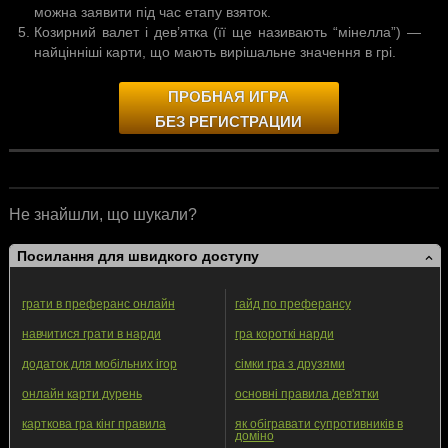
можна заявити під час етапу взяток.
Козирний валет
і
дев’ятка
(її ще називають “мінелла”) —
найцінніші карти, що мають вирішальне значення в грі.
ПРОБНАЯ ИГРА
БЕЗ РЕГИСТРАЦИИ
Не знайшли, що шукали?
Посилання для швидкого доступу
грати в преферанс онлайн
гайд по преферансу
навчитися грати в нарди
гра короткі нарди
додаток для мобільних ігор
сімки гра з друзями
онлайн карти дурень
основні правила дев'ятки
карткова гра кінг правила
як обігравати супротивників в
доміно