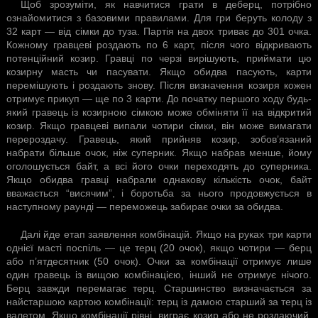
Щоб зрозуміти, як навчитися грати в деберц, потрібно
ознайомитися з базовими правилами. Для гри беруть колоду з
32 карт — від сімки до туза. Партія на двох триває до 301 очка.
Кожному гравцеві роздають по 6 карт, після чого відкривають
потенційний козир. Гравці по черзі вирішують, приймати цю
козирну масть чи пасувати. Якщо обидва пасують, карти
перемішують і роздають знову. Після визначення козиря кожен
отримує прикуп — ще по 3 карти. До початку першого ходу будь-
який гравець із козирною сімкою може обміняти її на відкритий
козир. Якщо гравцеві випали чотири сімки, він може вимагати
перероздачу. Гравець, який прийняв козир, зобов’язаний
набрати більше очок, ніж суперник. Якщо набрав менше, йому
оголошується байт, а всі його очки переходять до суперника.
Якщо обидва гравці набрали однакову кількість очок, байт
вважається “висячим”, і боротьба за нього продовжується в
наступному раунді — переможець забирає очки за обидва.
Далі йде етап заявлення комбінацій. Якщо на руках три карти
однієї масті поспіль — це терц (20 очок), якщо чотири — берц
або п’ятдесятник (50 очок). Очки за комбінації отримує лише
один гравець із вищою комбінацією, інший не отримує нічого.
Берц завжди перемагає терц. Старшинство визначається за
найстаршою картою комбінації: терц із дамою старший за терц із
валетом. Якщо комбінації рівні, виграє козир або не роздаючий.