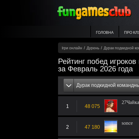
ГОЛОВНА
ПРО КЛ
/
/
Ігри онлайн
Дурень
Дурак подкидной к
Рейтинг побед игроков
за Февраль 2026 года
Дурак подкидной командн
27Чайк
1
48 075
sonce
2
47 180