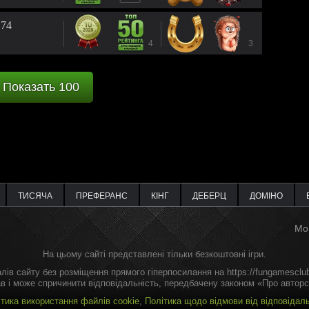
 74
4
3
Показать 100
ТИСЯЧА
ПРЕФЕРАНС
КІНГ
ДЕБЕРЦ
ДОМІНО
Мо
На цьому сайті представлені тільки безкоштовні ігри.
лів сайту без розміщення прямого гіперпосилання на https://fungamesclu
в і може спричинити відповідальність, передбачену законом «Про авторсь
ітика використання файлів cookie
,
Політика щодо відмови від відповідаль