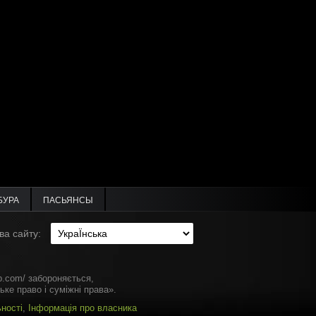
БУРА
ПАСЬЯНСЫ
ва сайту:
b.com/ забороняється,
ке право і суміжні права».
ності
,
Інформація про власника