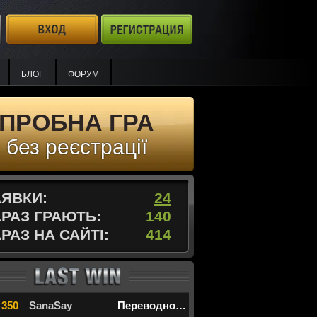
БЛОГ
ФОРУМ
ПРОБНА ГРА
без реєстрації
АЯВКИ:
24
АРАЗ ГРАЮТЬ:
140
РАЗ НА САЙТІ:
412
 350
SanаSay
Переводной дурак