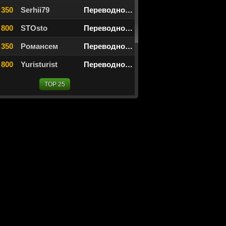
 350
Serhii79
Переводной дурак
 800
STOsto
Переводной дурак
 350
Романсем
Переводной дурак
 800
Yuristurist
Переводной дурак
TOP 25