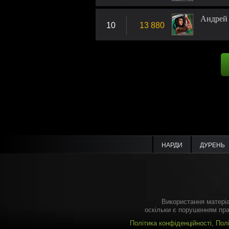
Андрей
10
13 880
НАРДИ
ДУРЕНЬ
Використання матеріа
оскільки є порушенням пра
Політика конфіденційності
,
Пол