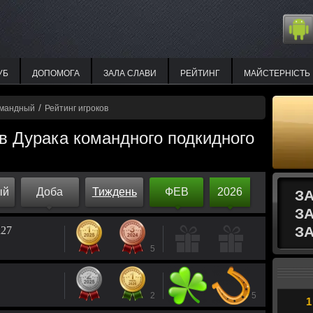
УБ
ДОПОМОГА
ЗАЛА СЛАВИ
РЕЙТИНГ
МАЙСТЕРНІСТЬ
/
омандный
Рейтинг игроков
 в Дурака командного подкидного
ый
Доба
Тиждень
ФЕВ
2026
З
З
ЗА
а27
5
2
5
1