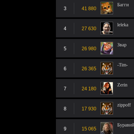
Багги
3
41 880
leleka
4
27 630
Звар
5
26 980
-Tim-
6
26 365
Zerin
7
24 180
zippoff
8
17 930
Бурави
9
15 065