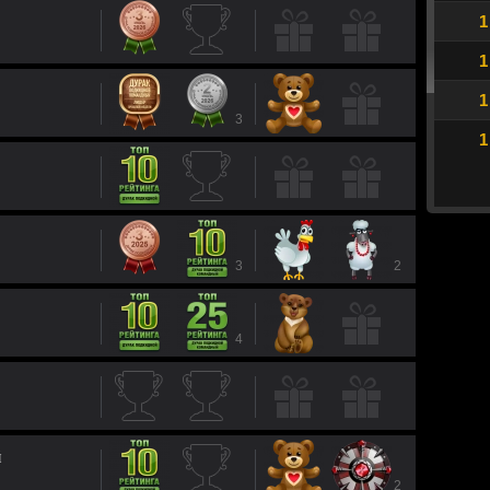
1
1
1
3
1
3
2
4
й
2